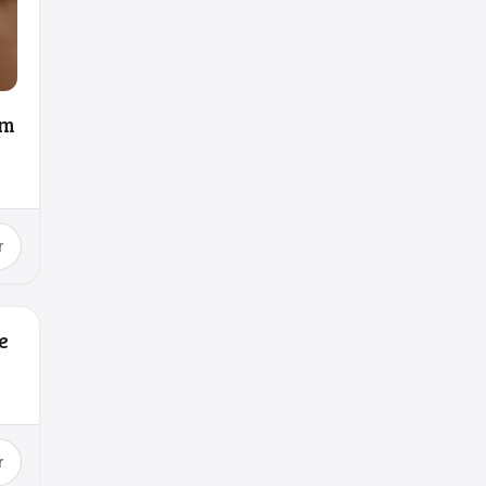
am
r
e
r