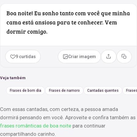
Boa noite! Eu sonho tanto com você que minha
cama está ansiosa para te conhecer. Vem
dormir comigo.
9 curtidas
Criar imagem
Compartilhar
Copia
Veja também
Frases de bom dia
Frases de namoro
Cantadas quentes
Frase
Com essas cantadas, com certeza, a pessoa amada
dormirá pensando em você. Aproveite e confira também as
frases românticas de boa noite
para continuar
compartilhando carinho.