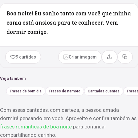
Boa noite! Eu sonho tanto com você que minha
cama está ansiosa para te conhecer. Vem
dormir comigo.
9 curtidas
Criar imagem
Compartilhar
Copia
Veja também
Frases de bom dia
Frases de namoro
Cantadas quentes
Frase
Com essas cantadas, com certeza, a pessoa amada
dormirá pensando em você. Aproveite e confira também as
frases românticas de boa noite
para continuar
compartilhando carinho.