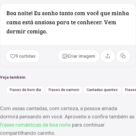
Boa noite! Eu sonho tanto com você que minha
cama está ansiosa para te conhecer. Vem
dormir comigo.
9 curtidas
Criar imagem
Compartilhar
Copia
Veja também
Frases de bom dia
Frases de namoro
Cantadas quentes
Frase
Com essas cantadas, com certeza, a pessoa amada
dormirá pensando em você. Aproveite e confira também as
frases românticas de boa noite
para continuar
compartilhando carinho.