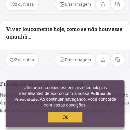
2 curtidas
Criar imagem
Compartilhar
Copia
Viver loucamente hoje, como se não houvesse
amanhã...
2 curtidas
Criar imagem
Compartilhar
Copia
Frases de viver a vida curtas
Utilizamos cookies essenciais e tecnologias
semelhantes de acordo com a nossa
Política de
Nessa vida que passa com um piscar de olhos, cada minuto
. Ao continuar navegando, você concorda
Privacidade
é precioso… Pra que perder tempo com frases longas? Essa
com essas condições.
lista de frases de viver a vida curtas vai te inspirar em
Ok
segundos para você não perder tempo nenhum! Confira: