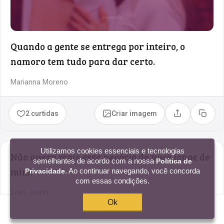
Quando a gente se entrega por inteiro, o
namoro tem tudo para dar certo.
Marianna Moreno
2 curtidas
Criar imagem
Compartilhar
Copia
Utilizamos cookies essenciais e tecnologias
Não quero mais esse negócio de você longe de
semelhantes de acordo com a nossa
Política de
mim.
. Ao continuar navegando, você concorda
Privacidade
com essas condições.
Tom Jobim
Ok
2 curtidas
Criar imagem