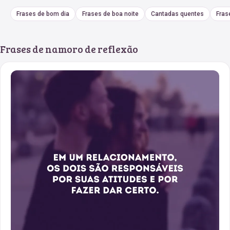
Frases de bom dia
Frases de boa noite
Cantadas quentes
Fras
Frases de namoro de reflexão