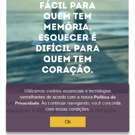
Utilizamos cookies essenciais e tecnologias
semelhantes de acordo com a nossa
Política de
Lembrar é fácil para quem tem memória,
. Ao continuar navegando, você concorda
Privacidade
esquecer é difícil para quem tem coração.
com essas condições.
Ok
13 curtidas
Criar imagem