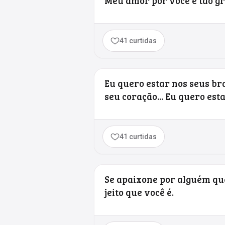
Meu amor por você é tão gr
41 curtidas
Eu quero estar nos seus bra
seu coração... Eu quero est
41 curtidas
Se apaixone por alguém que 
jeito que você é.