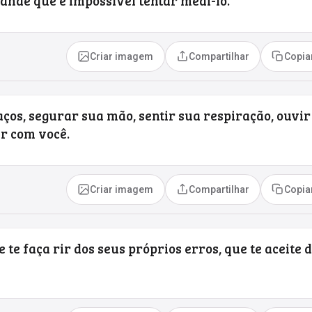
ande que é impossível tentar medi-lo.
Criar imagem
Compartilhar
Copia
ços, segurar sua mão, sentir sua respiração, ouvir
ar com você.
Criar imagem
Compartilhar
Copia
te faça rir dos seus próprios erros, que te aceite 