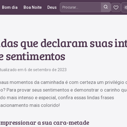
Bom dia
Boa Noite
Deus
Procurar frases
adas que declaram suas in
e sentimentos
tualizado em 6 de setembro de 2023
e maus momentos da caminhada é com certeza um privilégio 
o? Para provar seus sentimentos e demonstrar o carinho qu
o mais intenso e especial, confira essas lindas frases
lacionamento mais colorido!
impressionar a sua cara-metade