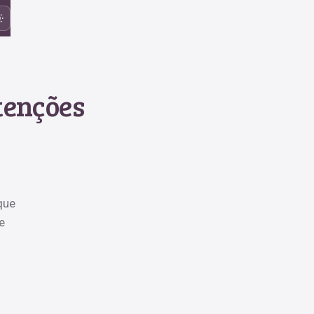
tenções
que
e