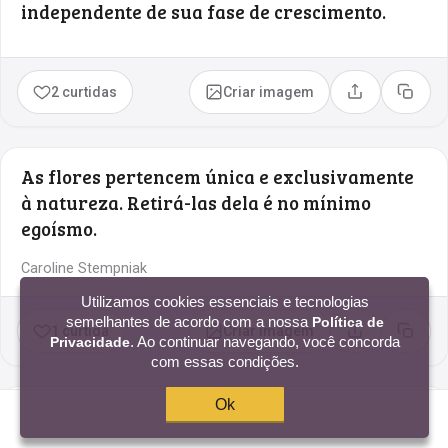
independente de sua fase de crescimento.
2 curtidas
Criar imagem
Compartilhar
Copia
As flores pertencem única e exclusivamente
à natureza. Retirá-las dela é no mínimo
egoísmo.
Caroline Stempniak
Utilizamos cookies essenciais e tecnologias
semelhantes de acordo com a nossa
Política de
1 curtida
Criar imagem
Compartilhar
Copia
. Ao continuar navegando, você concorda
Privacidade
com essas condições.
Ok
Determinada flor é, em primeiro lugar, uma
renúncia a todas as outras flores. E, no