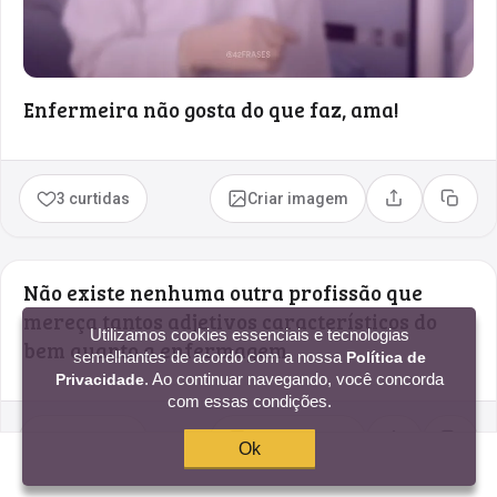
Enfermeira não gosta do que faz, ama!
3 curtidas
Criar imagem
Compartilhar
Copia
Não existe nenhuma outra profissão que
mereça tantos adjetivos característicos do
Utilizamos cookies essenciais e tecnologias
bem quanto a enfermagem.
semelhantes de acordo com a nossa
Política de
. Ao continuar navegando, você concorda
Privacidade
com essas condições.
3 curtidas
Criar imagem
Compartilhar
Copia
Ok