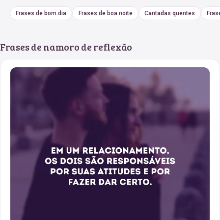
Frases de bom dia
Frases de boa noite
Cantadas quentes
Fras
Frases de namoro de reflexão