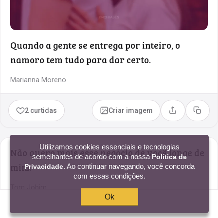
Quando a gente se entrega por inteiro, o
namoro tem tudo para dar certo.
Marianna Moreno
2 curtidas
Criar imagem
Compartilhar
Copia
Utilizamos cookies essenciais e tecnologias
Não quero mais esse negócio de você longe de
semelhantes de acordo com a nossa
Política de
mim.
. Ao continuar navegando, você concorda
Privacidade
com essas condições.
Tom Jobim
Ok
2 curtidas
Criar imagem