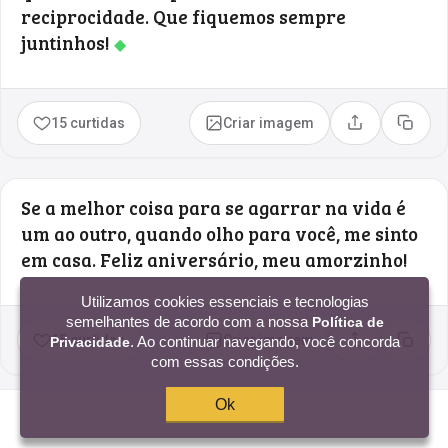
reciprocidade. Que fiquemos sempre
juntinhos!
◆
15 curtidas
Criar imagem
Compartilhar
Copia
Se a melhor coisa para se agarrar na vida é
um ao outro, quando olho para você, me sinto
em casa. Feliz aniversário, meu amorzinho!
Utilizamos cookies essenciais e tecnologias
semelhantes de acordo com a nossa
Política de
15 curtidas
Criar imagem
. Ao continuar navegando, você concorda
Privacidade
Compartilhar
Copia
com essas condições.
Ok
Sinto muito orgulho de quem somos quando