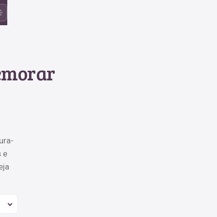
memorar
ura-
 e
eja