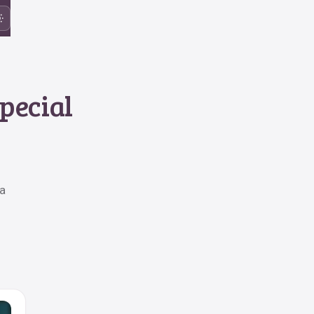
special
a