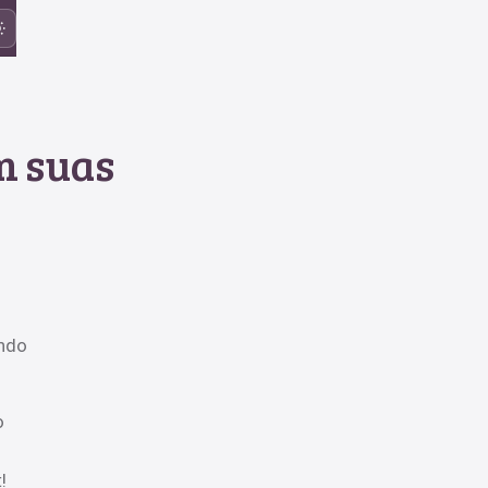
m suas
ando
o
!