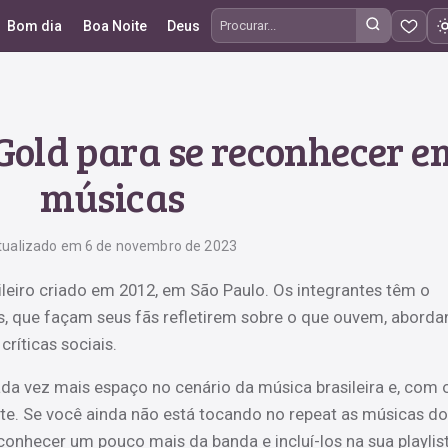
Bom dia
Boa Noite
Deus
Procurar frases
 Gold para se reconhecer e
músicas
tualizado em 6 de novembro de 2023
leiro criado em 2012, em São Paulo. Os integrantes têm o
as, que façam seus fãs refletirem sobre o que ouvem, abord
ríticas sociais.
da vez mais espaço no cenário da música brasileira e, com 
nte. Se você ainda não está tocando no repeat as músicas do
onhecer um pouco mais da banda e incluí-los na sua playlist