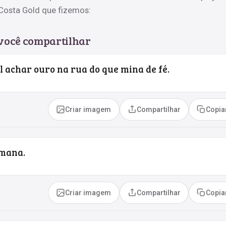
 Costa Gold que fizemos:
 você compartilhar
l achar ouro na rua do que mina de fé.
Criar imagem
Compartilhar
Copia
mana.
Criar imagem
Compartilhar
Copia