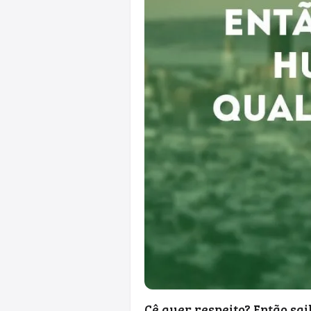
Cê quer respeito? Então sa