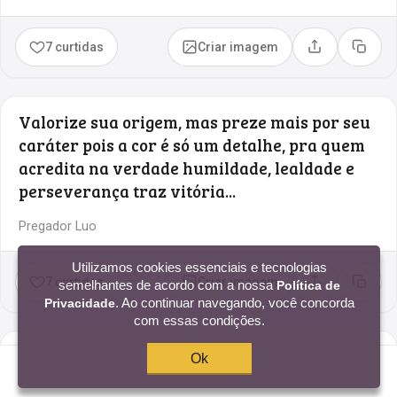
7 curtidas
Criar imagem
Compartilhar
Copia
Valorize sua origem, mas preze mais por seu
caráter pois a cor é só um detalhe, pra quem
acredita na verdade humildade, lealdade e
perseverança traz vitória...
Pregador Luo
Utilizamos cookies essenciais e tecnologias
7 curtidas
Criar imagem
semelhantes de acordo com a nossa
Política de
Compartilhar
Copia
. Ao continuar navegando, você concorda
Privacidade
com essas condições.
Enquanto buscam o sentido da vida, eu vivo
Ok
ela.