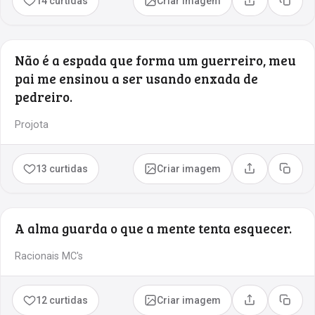
14 curtidas
Criar imagem
Compartilhar
Copia
Não é a espada que forma um guerreiro, meu
pai me ensinou a ser usando enxada de
pedreiro.
Projota
13 curtidas
Criar imagem
Compartilhar
Copia
A alma guarda o que a mente tenta esquecer.
Racionais MC's
12 curtidas
Criar imagem
Compartilhar
Copia