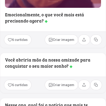
Emocionalmente, o que você mais está
precisando agora?
◆
6 curtidas
Criar imagem
Compartilhar
Copia
Você abriria mão da nossa amizade para
conquistar o seu maior sonho?
◆
6 curtidas
Criar imagem
Compartilhar
Copia
Nesse ano, qual foi a notícia que mais te