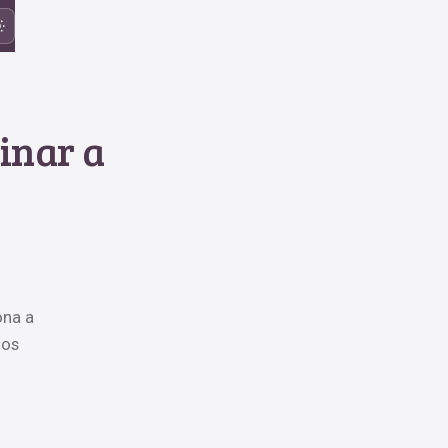
sinar a
ona a
mos