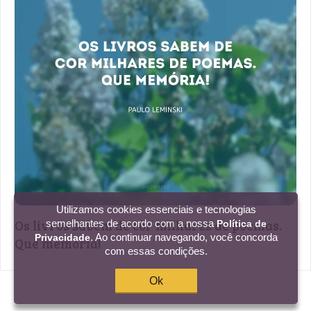
Utilizamos cookies essenciais e tecnologias
Os livros sabem de cor milhares de poemas.
semelhantes de acordo com a nossa
Política de
. Ao continuar navegando, você concorda
Privacidade
Que memória!
com essas condições.
Ok
1 curtida
Criar imagem
Compartilhar
Copia