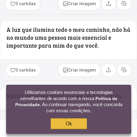
3 curtidas
Criar imagem
Compartilhar
Copia
A luz que ilumina todo o meu caminho, não há
no mundo uma pessoa mais essencial e
importante para mim do que você.
3 curtidas
Criar imagem
Compartilhar
Copia
Utilizamos cookies essenciais e tecnologias
Minha princesa: tudo que eu tenho na vida.
semelhantes de acordo com a nossa
Política de
. Ao continuar navegando, você concorda
Privacidade
com essas condições.
3 curtidas
Criar imagem
Compartilhar
Copia
Ok