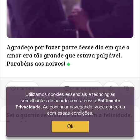
Agradeço por fazer parte desse dia em que o
amor era tão grande que estava palpável.
Parabéns aos noivos!
◆
1 curtida
Criar imagem
Compartilhar
Copia
Utilizamos cookies essenciais e tecnologias
semelhantes de acordo com a nossa
Política de
. Ao continuar navegando, você concorda
Privacidade
com essas condições.
Sei o quanto se amam e merecem a felicidade.
Parabéns aos noivos!
◆
Ok