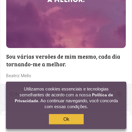
Sou várias versões de mim mesmo, cada dia
tornando-me a melhor.
Beatriz Mello
Utilizamos cookies essenciais e tecnologias
4 curtidas
Criar imagem
semelhantes de acordo com a nossa
Política de
Compartilhar
Copia
. Ao continuar navegando, você concorda
Privacidade
com essas condições.
Eu não tenho certeza de quem eu sou, mas eu
Ok
amo ler.