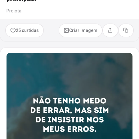
Projota
25 curtidas
Criar imagem
Compartilhar
Copia