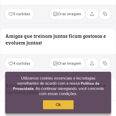
5 curtidas
Criar imagem
Compartilhar
Copia
Amigas que treinam juntas ficam gostosas e
evoluem juntas!
4 curtidas
Criar imagem
Compartilhar
Copia
Utilizamos cookies essenciais e tecnologias
semelhantes de acordo com a nossa
Política de
Amiga parceira só se for amiga que treina e
. Ao continuar navegando, você concorda
Privacidade
faz dieta junto.
com essas condições.
Ok
3 curtidas
Criar imagem
Compartilhar
Copia