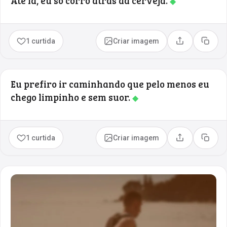
Até lá, eu só corro atrás da cerveja.
◆
1 curtida
Criar imagem
Compartilhar
Copia
Eu prefiro ir caminhando que pelo menos eu
chego limpinho e sem suor.
◆
1 curtida
Criar imagem
Compartilhar
Copia