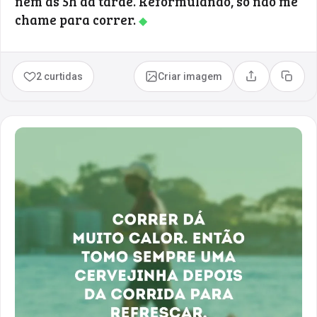
nem às 5h da tarde. Reformulando, só não me
chame para correr.
◆
2 curtidas
Criar imagem
Compartilhar
Copia