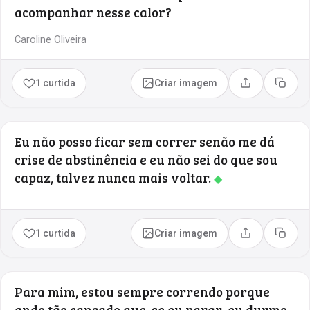
acompanhar nesse calor?
Caroline Oliveira
1 curtida
Criar imagem
Compartilhar
Copia
Eu não posso ficar sem correr senão me dá
crise de abstinência e eu não sei do que sou
capaz, talvez nunca mais voltar.
◆
1 curtida
Criar imagem
Compartilhar
Copia
Para mim, estou sempre correndo porque
ando tão cansado que, se eu parar, eu durmo.