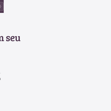
m seu
.
a