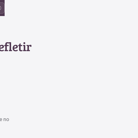
efletir
e no