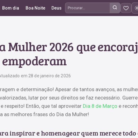
Bom dia
Boa Noite
Deus
Procurar frases
da Mulher 2026 que encora
empoderam
Atualizado em 28 de janeiro de 2026
oragem e determinação! Apesar de tantos avanços, as mulhe
lorizadas, lutar por seus direitos se faz necessário. Guerre
 respeito! Então, que tal aproveitar
Dia 8 de Março
e recon
ra as melhores frases do Dia da Mulher!
ara inspirar e homenagear quem merece todo 