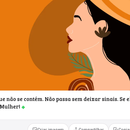
ue não se contém. Não passa sem deixar sinais. Se e
a Mulher!
◆
Criar imagem
Compartilhar
Copia