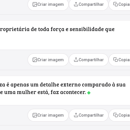
Criar imagem
Compartilhar
Copia
oprietária de toda força e sensibilidade que
Criar imagem
Compartilhar
Copia
eza é apenas um detalhe externo comparado à sua
e uma mulher está, faz acontecer.
◆
Criar imagem
Compartilhar
Copia