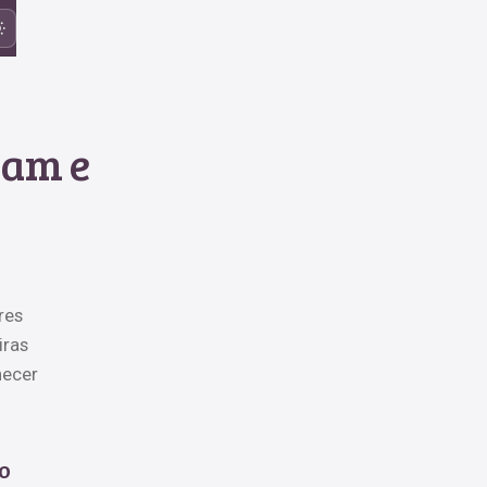
jam e
res
iras
hecer
o