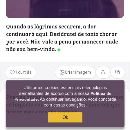
Quando as lágrimas secarem, a dor
continuará aqui. Desidratei de tanto chorar
por você. Não vale a pena permanecer onde
não sou bem-vinda.
◆
1 curtida
Criar imagem
Compartilhar
Copia
Utilizamos cookies essenciais e tecnologias
semelhantes de acordo com a nossa
Política de
Preciso aprender a me importar só com quem
. Ao continuar navegando, você concorda
Privacidade
se importa comigo. Não aguento mais ter que
com essas condições.
juntar meu coração sozinha.
◆
Ok