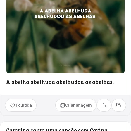
A abelha abelhuda abelhudou as abelhas.
1 curtida
Criar imagem
Compartilhar
Copia
Catarina canta uma canção com Carina.