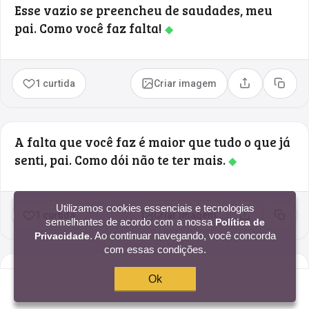
Esse vazio se preencheu de saudades, meu
pai. Como você faz falta!
◆
1 curtida
Criar imagem
Compartilhar
Copia
A falta que você faz é maior que tudo o que já
senti, pai. Como dói não te ter mais.
◆
Utilizamos cookies essenciais e tecnologias
1 curtida
Criar imagem
Compartilhar
Copia
semelhantes de acordo com a nossa
Política de
. Ao continuar navegando, você concorda
Privacidade
com essas condições.
Um vazio no coração e também fora dele,
Ok
onde era o seu lugar, pai. Que saudade de