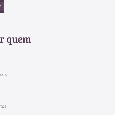
ar quem
mais
ntos