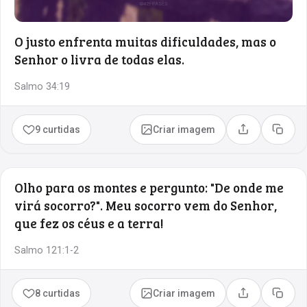
O justo enfrenta muitas dificuldades, mas o
Senhor o livra de todas elas.
Salmo 34:19
9 curtidas
Criar imagem
Compartilhar
Copia
Olho para os montes e pergunto: "De onde me
virá socorro?". Meu socorro vem do Senhor,
que fez os céus e a terra!
Salmo 121:1-2
8 curtidas
Criar imagem
Compartilhar
Copia