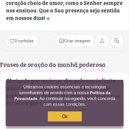
coração cheio de amor, como o Senhor sempre
nos ensinou. Que a Sua presença seja sentida
em nossos dias!
◆
2 curtidas
Criar imagem
Compartilhar
Copia
Frases de oração da manhã poderosa
Obrigado por mais um dia, pelo seu infinito
amor e por me permitir acordar cheia de
Utilizamos cookies essenciais e tecnologias
semelhantes de acordo com a nossa
Política de
sonhos. Que o Senhor me guie até o lugar que
. Ao continuar navegando, você concorda
Privacidade
escolheu para minha vitória!
◆
com essas condições.
Ok
6 curtidas
Criar imagem
Compartilhar
Copia