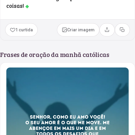
coisas!
◆
1 curtida
Criar imagem
Compartilhar
Copia
Frases de oração da manhã católicas