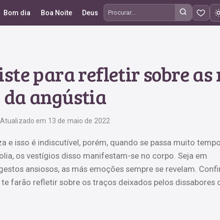
Bom dia
Boa Noite
Deus
Procurar frases
riste para refletir sobre a
da angústia
Atualizado em 13 de maio de 2022
a e isso é indiscutível, porém, quando se passa muito temp
ia, os vestígios disso manifestam-se no corpo. Seja em
 gestos ansiosos, as más emoções sempre se revelam. Confi
e te farão refletir sobre os traços deixados pelos dissabores 