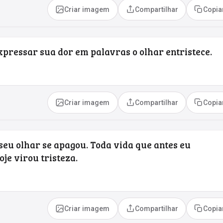
Criar imagem
Compartilhar
Copia
pressar sua dor em palavras o olhar entristece.
Criar imagem
Compartilhar
Copia
seu olhar se apagou. Toda vida que antes eu
je virou tristeza.
Criar imagem
Compartilhar
Copia