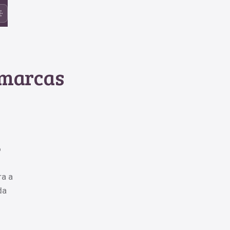
s marcas
o
ra a
da