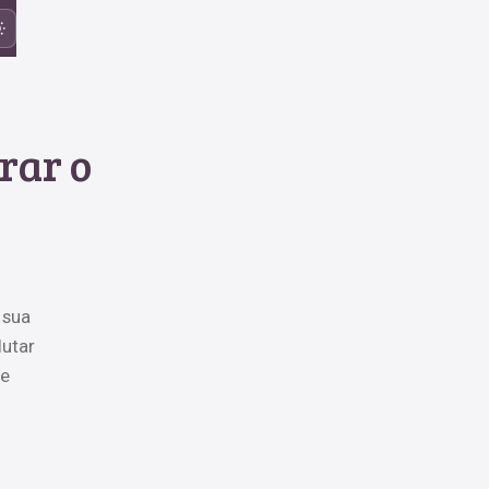
rar o
 sua
lutar
de