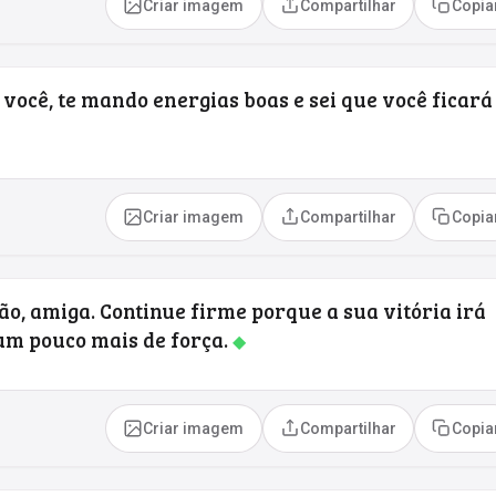
Criar imagem
Compartilhar
Copia
r você, te mando energias boas e sei que você ficará
Criar imagem
Compartilhar
Copia
o, amiga. Continue firme porque a sua vitória irá
 um pouco mais de força.
◆
Criar imagem
Compartilhar
Copia