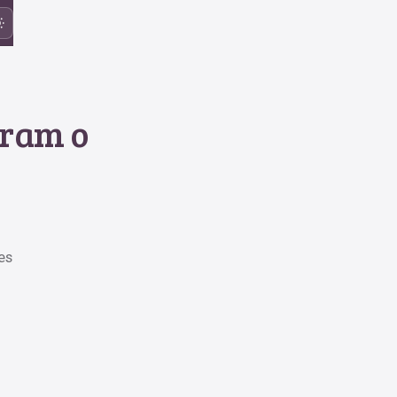
tram o
es