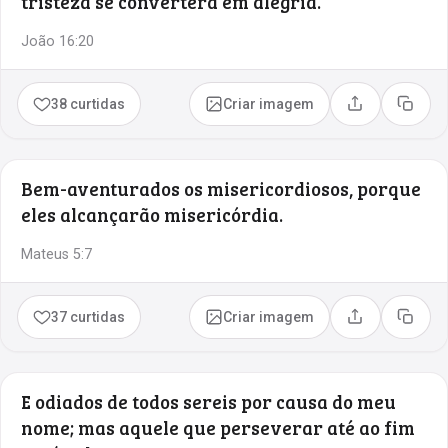
tristeza se converterá em alegria.
João 16:20
38 curtidas
Criar imagem
Compartilhar
Copia
Bem-aventurados os misericordiosos, porque
eles alcançarão misericórdia.
Mateus 5:7
37 curtidas
Criar imagem
Compartilhar
Copia
E odiados de todos sereis por causa do meu
nome; mas aquele que perseverar até ao fim