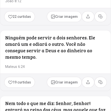
João 8:12
22 curtidas
Criar imagem
Compartilhar
Copia
Ninguém pode servir a dois senhores. Ele
amará um e odiará o outro. Você não
consegue servir a Deus e ao dinheiro ao
mesmo tempo.
Mateus 6:24
19 curtidas
Criar imagem
Compartilhar
Copia
Nem todo o que me diz: Senhor, Senhor!
entrará no reino dos céus, mas aquele que faz