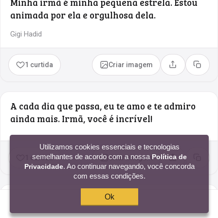
Minha irmã é minha pequena estrela. Estou
animada por ela e orgulhosa dela.
Gigi Hadid
1 curtida
Criar imagem
Compartilhar
Copia
A cada dia que passa, eu te amo e te admiro
ainda mais. Irmã, você é incrível!
Utilizamos cookies essenciais e tecnologias
semelhantes de acordo com a nossa
Política de
1 curtida
Criar imagem
Compartilhar
Copia
. Ao continuar navegando, você concorda
Privacidade
com essas condições.
Ok