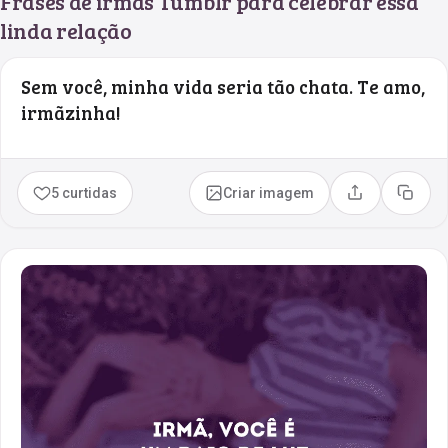
Frases de irmãs Tumblr para celebrar essa
linda relação
Sem você, minha vida seria tão chata. Te amo,
irmãzinha!
5 curtidas
Criar imagem
Compartilhar
Copia