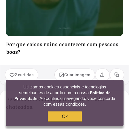
Por que coisas ruins acontecem com pessoas
boas?
2 curtidas
Criar imagem
Compartilhar
Copia
Utilizamos cookies essenciais e tecnologias
semelhantes de acordo com a nossa
Política de
Pessoas fazem bobagens quando estão
. Ao continuar navegando, você concorda
Privacidade
com essas condições.
chateadas.
Ok