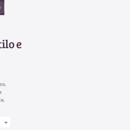
ilo e
os,
a
a,