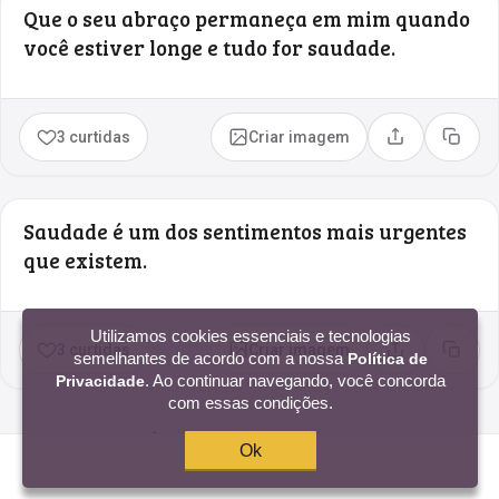
Que o seu abraço permaneça em mim quando
você estiver longe e tudo for saudade.
3 curtidas
Criar imagem
Compartilhar
Copia
Saudade é um dos sentimentos mais urgentes
que existem.
Utilizamos cookies essenciais e tecnologias
3 curtidas
Criar imagem
Compartilhar
Copia
semelhantes de acordo com a nossa
Política de
. Ao continuar navegando, você concorda
Privacidade
com essas condições.
Frases de distância de amizade para os
Ok
amigos que moram longe