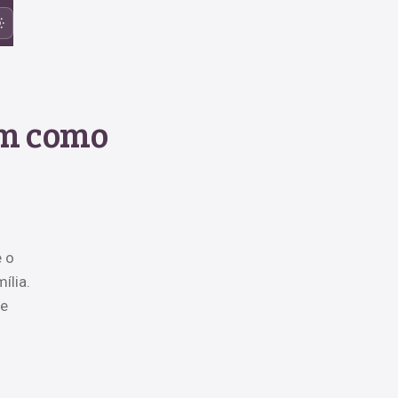
am como
 o
ília.
de