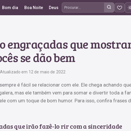
Bom dia
Boa Noite
Deus
Procurar frases
do engraçadas que mostr
ocês se dão bem
Atualizado em 12 de maio de 2022
mpre é fácil se relacionar com ele. Ele chega achando que
galera, mas ele também vem para somar e divertir toda a fam
dele com um toque de bom humor. Para isso, confira frases 
das que irão fazê-lo rir com a sinceridade