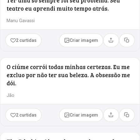
Ter uma só sempre foi seu problema. Seu
teatro eu aprendi muito tempo atrás.
Manu Gavassi
2 curtidas
Criar imagem
Compartilhar
Copia
O ciúme corrói todas minhas certezas. Eu me
excluo por não ter sua beleza. A obsessão me
dói.
Jão
2 curtidas
Criar imagem
Compartilhar
Copia