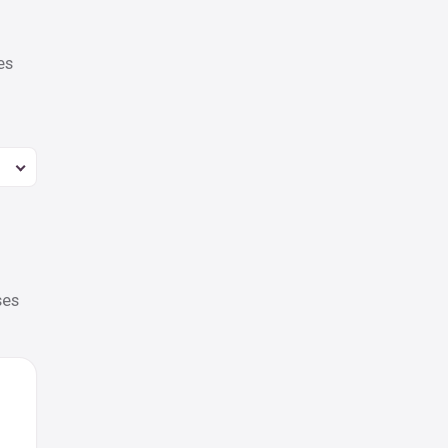
es
ses