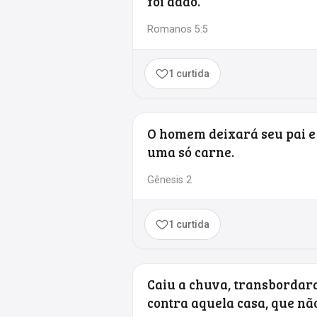
foi dado.
Romanos 5:5
1 curtida
O homem deixará seu pai e 
uma só carne.
Gênesis 2
1 curtida
Caiu a chuva, transbordar
contra aquela casa, que não