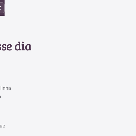
se dia
linha
a
que