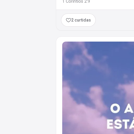
1 Coríntios 2:9
2 curtidas