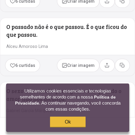
6 curtidas
Criar imagem
Compartilhar
Copia
O passado não é o que passou. É o que ficou do
que passou.
Alceu Amoroso Lima
6 curtidas
Criar imagem
Compartilhar
Copia
O sexo é o consolo que a gente tem quando o
Utilizamos cookies essenciais e tecnologias
semelhantes de acordo com a nossa
Política de
amor não nos alcança.
. Ao continuar navegando, você concorda
Privacidade
com essas condições.
Gabriel García Márquez
Ok
4 curtidas
Criar imagem
Compartilhar
Copia