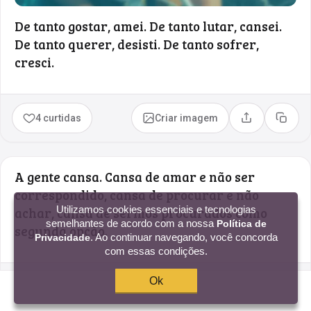
De tanto gostar, amei. De tanto lutar, cansei.
De tanto querer, desisti. De tanto sofrer,
cresci.
4 curtidas
Criar imagem
Compartilhar
Copia
A gente cansa. Cansa de amar e não ser
correspondido, cansa de procurar e não
Utilizamos cookies essenciais e tecnologias
achar, cansa de sermos procurados como
semelhantes de acordo com a nossa
Política de
segunda opção.
. Ao continuar navegando, você concorda
Privacidade
com essas condições.
Ok
3 curtidas
Criar imagem
Compartilhar
Copia