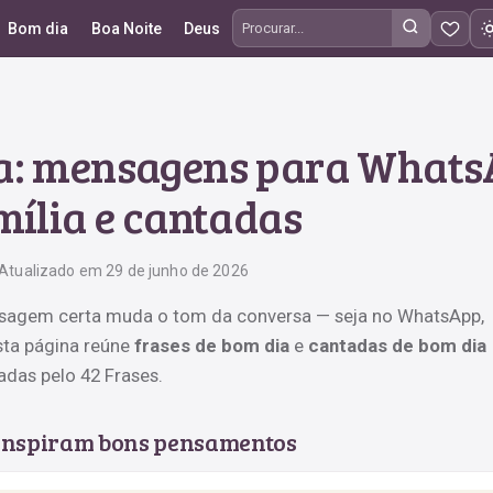
Bom dia
Boa Noite
Deus
Procurar frases
ia: mensagens para Whats
mília e cantadas
Atualizado em 29 de junho de 2026
agem certa muda o tom da conversa — seja no WhatsApp,
sta página reúne
frases de bom dia
e
cantadas de bom dia
adas pelo 42 Frases.
 inspiram bons pensamentos