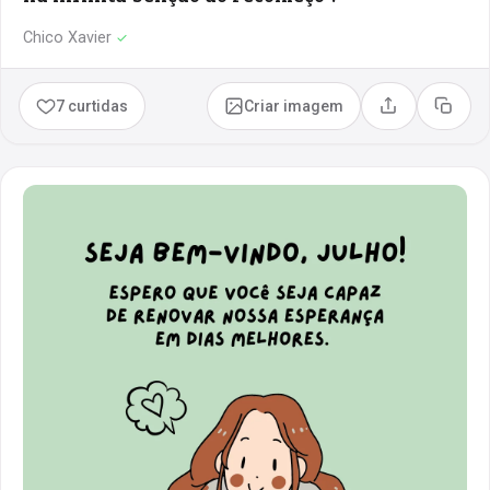
Chico Xavier
✓
7 curtidas
Criar imagem
Compartilhar
Copia