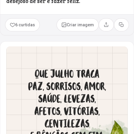
desejoso de ser e fazer feliz.
6 curtidas
Criar imagem
Compartilhar
Copia