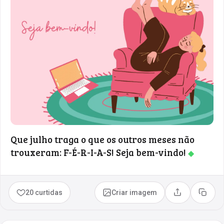
Que julho traga o que os outros meses não
trouxeram: F-É-R-I-A-S! Seja bem-vindo!
◆
20 curtidas
Criar imagem
Compartilhar
Copia