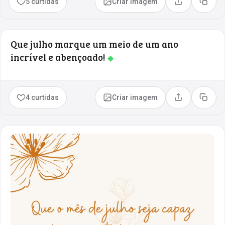
5 curtidas
Criar imagem
Compartilhar
Copia
Que julho marque um meio de um ano
incrível e abençoado!
◆
4 curtidas
Criar imagem
Compartilhar
Copia