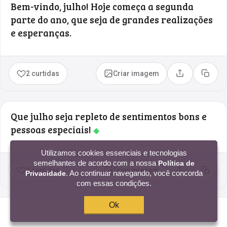
Bem-vindo, julho! Hoje começa a segunda
parte do ano, que seja de grandes realizações
e esperanças.
2 curtidas
Criar imagem
Compartilhar
Copia
Que julho seja repleto de sentimentos bons e
pessoas especiais!
◆
Utilizamos cookies essenciais e tecnologias
semelhantes de acordo com a nossa
Política de
2 curtidas
Criar imagem
. Ao continuar navegando, você concorda
Privacidade
Compartilhar
Copia
com essas condições.
Ok