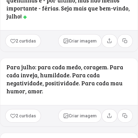
quentinhas e - por último, mas não menos
importante - férias. Seja mais que bem-vindo,
julho!
◆
2 curtidas
Criar imagem
Compartilhar
Copia
Para julho: para cada medo, coragem. Para
cada inveja, humildade. Para cada
negatividade, positividade. Para cada mau
humor, amor.
2 curtidas
Criar imagem
Compartilhar
Copia