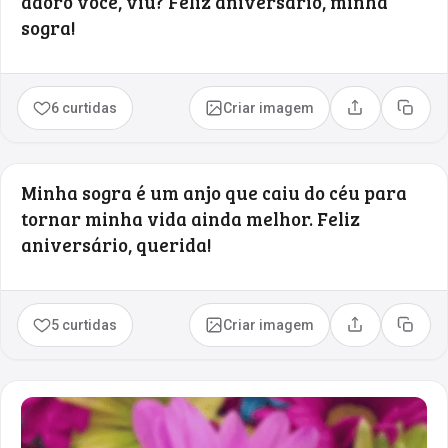
adoro você, viu? Feliz aniversário, minha
sogra!
6 curtidas
Criar imagem
Compartilhar
Copia
Minha sogra é um anjo que caiu do céu para
tornar minha vida ainda melhor. Feliz
aniversário, querida!
5 curtidas
Criar imagem
Compartilhar
Copia