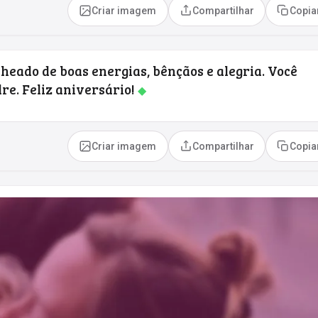
Criar imagem
Compartilhar
Copia
cheado de boas energias, bênçãos e alegria. Você
e. Feliz aniversário!
◆
Criar imagem
Compartilhar
Copia