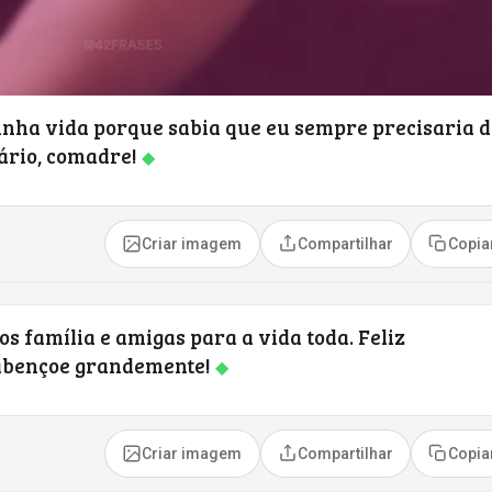
inha vida porque sabia que eu sempre precisaria 
ário, comadre!
◆
Criar imagem
Compartilhar
Copia
s família e amigas para a vida toda. Feliz
 abençoe grandemente!
◆
Criar imagem
Compartilhar
Copia